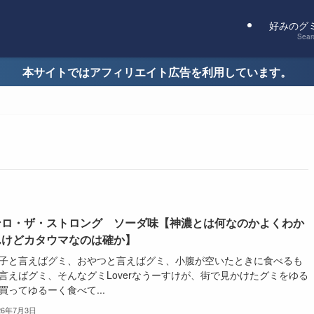
好みのグ
Sear
本サイトではアフィリエイト広告を利用しています。
ンロ・ザ・ストロング ソーダ味【神濃とは何なのかよくわか
んけどカタウマなのは確か】
子と言えばグミ、おやつと言えばグミ、小腹が空いたときに食べるも
言えばグミ、そんなグミLoverなうーすけが、街で見かけたグミをゆる
買ってゆるーく食べて...
26年7月3日