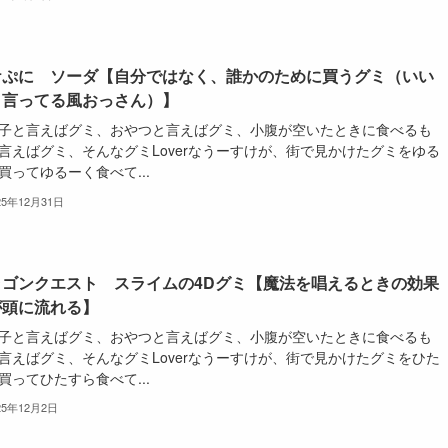
ケぷに ソーダ【自分ではなく、誰かのために買うグミ（いい
と言ってる風おっさん）】
子と言えばグミ、おやつと言えばグミ、小腹が空いたときに食べるも
言えばグミ、そんなグミLoverなうーすけが、街で見かけたグミをゆる
買ってゆるーく食べて...
25年12月31日
ラゴンクエスト スライムの4Dグミ【魔法を唱えるときの効果
が頭に流れる】
子と言えばグミ、おやつと言えばグミ、小腹が空いたときに食べるも
言えばグミ、そんなグミLoverなうーすけが、街で見かけたグミをひた
買ってひたすら食べて...
25年12月2日