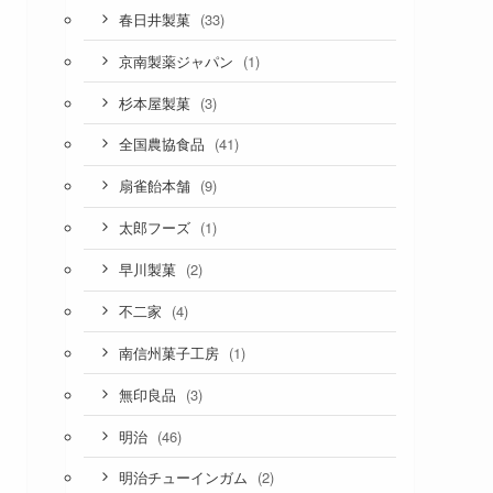
(33)
春日井製菓
(1)
京南製薬ジャパン
(3)
杉本屋製菓
(41)
全国農協食品
(9)
扇雀飴本舗
(1)
太郎フーズ
(2)
早川製菓
(4)
不二家
(1)
南信州菓子工房
(3)
無印良品
(46)
明治
(2)
明治チューインガム