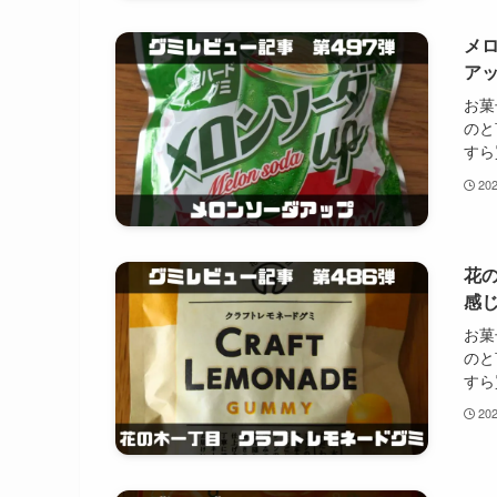
メ
ア
お菓
のと
すら
20
花
感
お菓
のと
すら
20