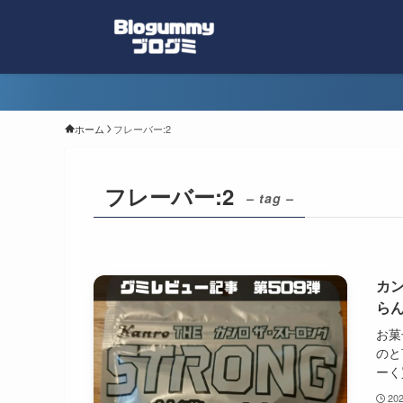
ホーム
フレーバー:2
フレーバー:2
– tag –
カ
ら
お菓
のと
ーく
20