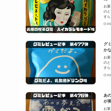
お菓
のと
すら
20
グ
か
お菓
のと
すら
20
あ
が
お菓