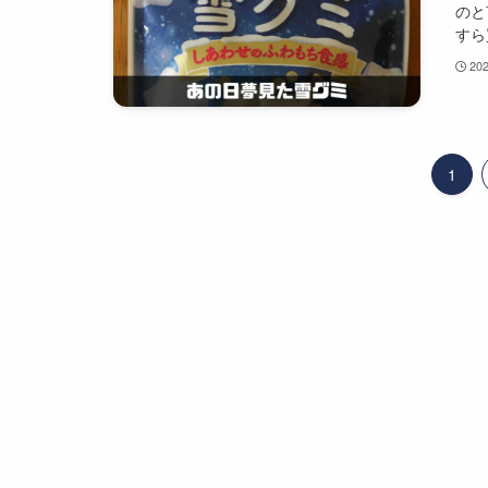
のと
すら
20
1