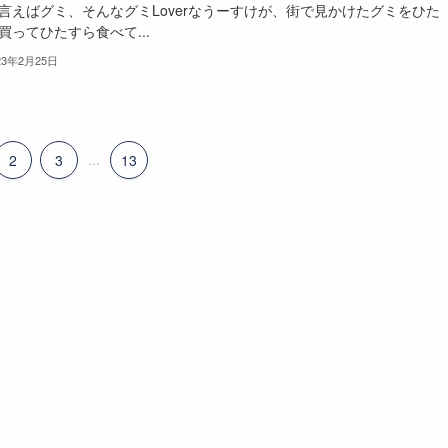
言えばグミ、そんなグミLoverなうーすけが、街で見かけたグミをひた
買ってひたすら食べて...
23年2月25日
2
3
...
13