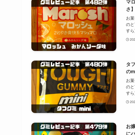
マ
さ
お菓
のと
すら
20
タフ
のm
お菓
のと
すら
20
お
にハ