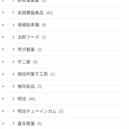
杉本屋製菓
(3)
全国農協食品
(41)
扇雀飴本舗
(9)
太郎フーズ
(1)
早川製菓
(2)
不二家
(4)
南信州菓子工房
(1)
無印良品
(3)
明治
(46)
明治チューインガム
(2)
森永製菓
(5)