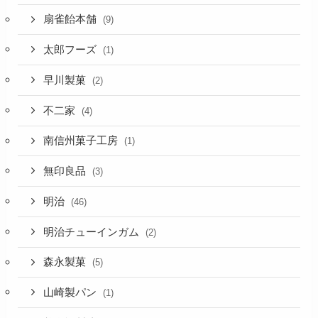
扇雀飴本舗
(9)
太郎フーズ
(1)
早川製菓
(2)
不二家
(4)
南信州菓子工房
(1)
無印良品
(3)
明治
(46)
明治チューインガム
(2)
森永製菓
(5)
山崎製パン
(1)