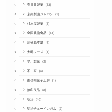
(33)
春日井製菓
(1)
京南製薬ジャパン
(3)
杉本屋製菓
(41)
全国農協食品
(9)
扇雀飴本舗
(1)
太郎フーズ
(2)
早川製菓
(4)
不二家
(1)
南信州菓子工房
(3)
無印良品
(46)
明治
(2)
明治チューインガム