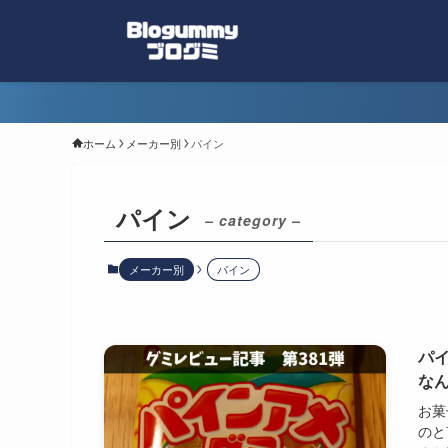
ホーム
メーカー別
パイン
パイン
– category –
メーカー別
パイン
パ
な
お菓
のと