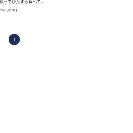
買ってひたすら食べて...
22年7月23日
1