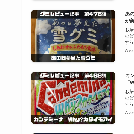
あ
が
お菓
のと
すら
20
カ
「W
お菓
のと
すら
20