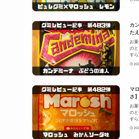
カ
た
お菓
のと
すら
20
マ
さ
お菓
のと
すら
20