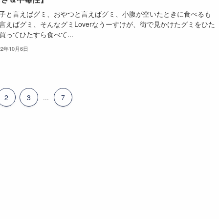
子と言えばグミ、おやつと言えばグミ、小腹が空いたときに食べるも
言えばグミ、そんなグミLoverなうーすけが、街で見かけたグミをひた
買ってひたすら食べて...
22年10月6日
2
3
...
7