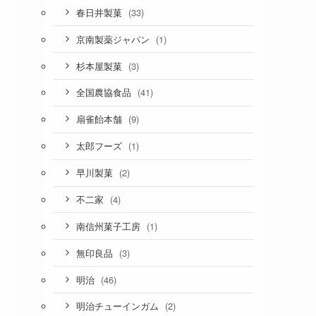
(33)
春日井製菓
(1)
京南製薬ジャパン
(3)
杉本屋製菓
(41)
全国農協食品
(9)
扇雀飴本舗
(1)
太郎フーズ
(2)
早川製菓
(4)
不二家
(1)
南信州菓子工房
(3)
無印良品
(46)
明治
(2)
明治チューインガム