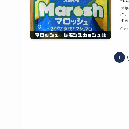
お菓
のと
すら
20
1