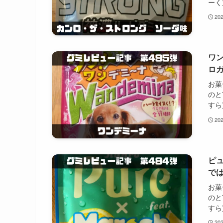
ーく
20
ワ
ロ
お菓
のと
すら
20
ピ
で
お菓
のと
すら
20