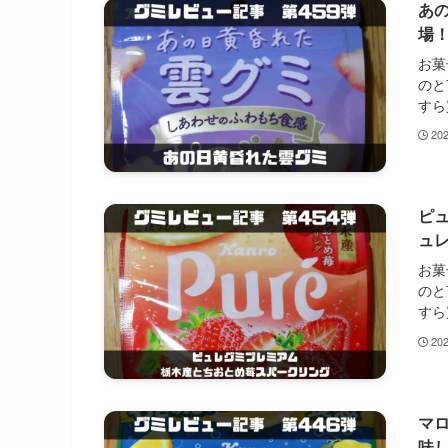
あ
場
お菓
のと
すら
20
ピ
ュ
お菓
のと
すら
20
マ
味