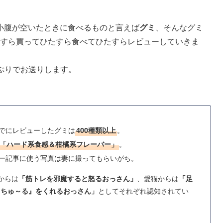
小腹が空いたときに食べるものと言えば
グミ
、そんなグミ
ひたすら買ってひたすら食べてひたすらレビューしていきま
ぷりでお送りします。
でにレビューしたグミは
。
400種類以上
。
「ハード系食感＆柑橘系フレーバー」
ー記事に使う写真は妻に撮ってもらいがち。
からは
、愛猫からは
「筋トレを邪魔すると怒るおっさん」
「足
としてそれぞれ認知されてい
『ちゅ～る』をくれるおっさん」