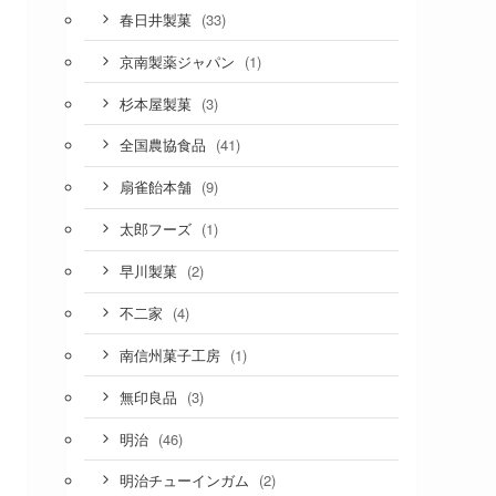
(33)
春日井製菓
(1)
京南製薬ジャパン
(3)
杉本屋製菓
(41)
全国農協食品
(9)
扇雀飴本舗
(1)
太郎フーズ
(2)
早川製菓
(4)
不二家
(1)
南信州菓子工房
(3)
無印良品
(46)
明治
(2)
明治チューインガム