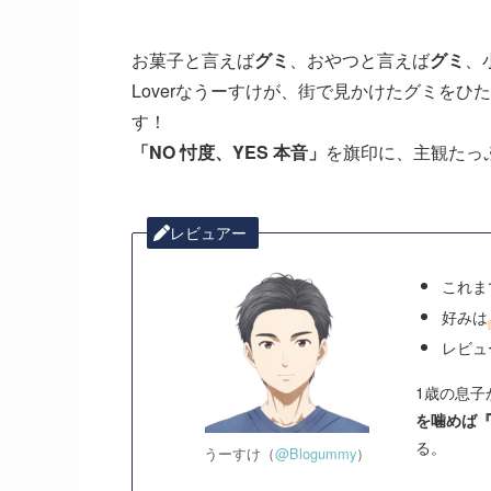
お菓子と言えば
グミ
、おやつと言えば
グミ
、
Loverなうーすけが、街で見かけたグミを
す！
「NO 忖度、YES 本音」
を旗印に、主観たっ
レビュアー
これま
好みは
レビュ
1歳の息子
を噛めば
る。
うーすけ（
@Blogummy
）