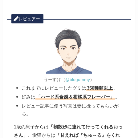
レビュアー
うーすけ（
@blogummy
）
これまでにレビューしたグミは
350種類以上
。
好みは
「ハード系食感＆柑橘系フレーバー」
。
レビュー記事に使う写真は妻に撮ってもらいが
ち。
1歳の息子からは
「朝散歩に連れて行ってくれるおっ
さん」
、愛猫からは
「甘えれば『ちゅ～る』をくれ