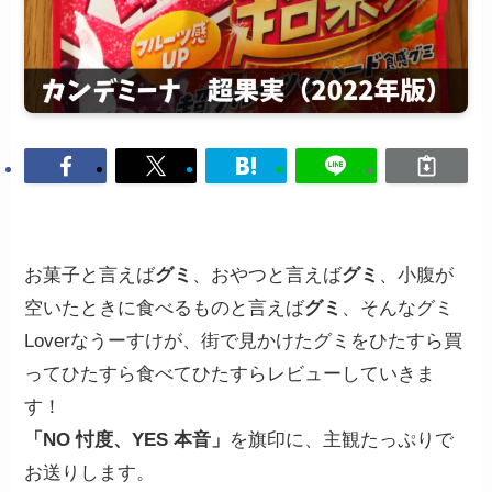
お菓子と言えば
グミ
、おやつと言えば
グミ
、小腹が
空いたときに食べるものと言えば
グミ
、そんなグミ
Loverなうーすけが、街で見かけたグミをひたすら買
ってひたすら食べてひたすらレビューしていきま
す！
「NO 忖度、YES 本音」
を旗印に、主観たっぷりで
お送りします。