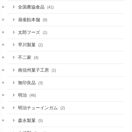
全国農協食品
(41)
扇雀飴本舗
(9)
太郎フーズ
(1)
早川製菓
(2)
不二家
(4)
南信州菓子工房
(1)
無印良品
(3)
明治
(46)
明治チューインガム
(2)
森永製菓
(5)