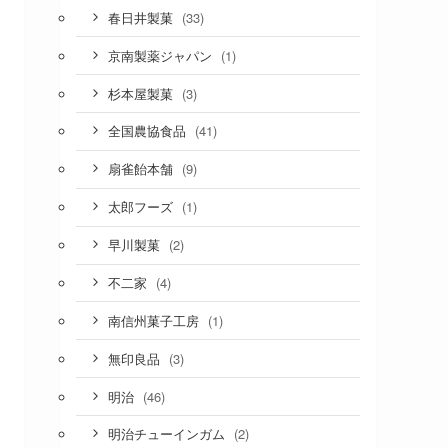
(33)
春日井製菓
(1)
京南製薬ジャパン
(3)
杉本屋製菓
(41)
全国農協食品
(9)
扇雀飴本舗
(1)
太郎フーズ
(2)
早川製菓
(4)
不二家
(1)
南信州菓子工房
(3)
無印良品
(46)
明治
(2)
明治チューインガム