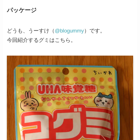
パッケージ
どうも、うーすけ（
@blogummy
）です。
今回紹介するグミはこちら。