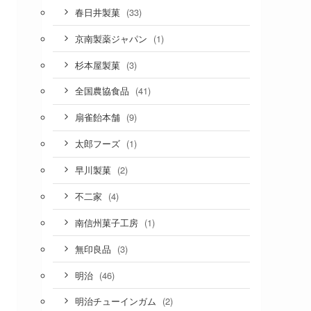
(33)
春日井製菓
(1)
京南製薬ジャパン
(3)
杉本屋製菓
(41)
全国農協食品
(9)
扇雀飴本舗
(1)
太郎フーズ
(2)
早川製菓
(4)
不二家
(1)
南信州菓子工房
(3)
無印良品
(46)
明治
(2)
明治チューインガム