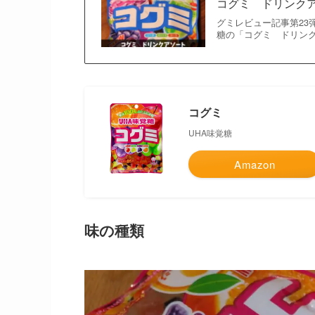
コグミ ドリンク
グミレビュー記事第23
糖の「コグミ ドリンク
コグミ
UHA味覚糖
Amazon
味の種類