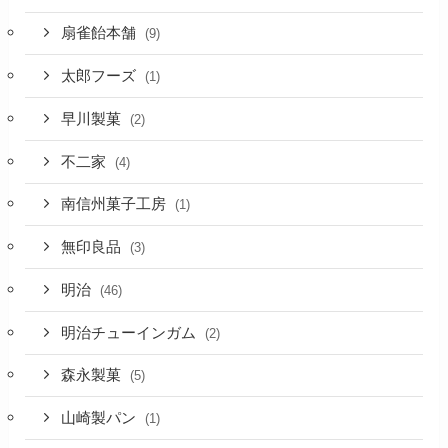
扇雀飴本舗
(9)
太郎フーズ
(1)
早川製菓
(2)
不二家
(4)
南信州菓子工房
(1)
無印良品
(3)
明治
(46)
明治チューインガム
(2)
森永製菓
(5)
山崎製パン
(1)