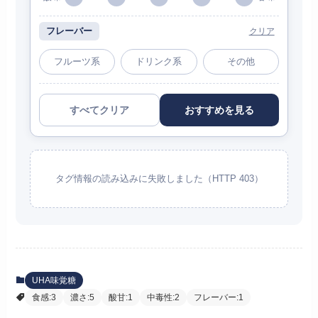
フレーバー
クリア
フルーツ系
ドリンク系
その他
すべてクリア
おすすめを見る
タグ情報の読み込みに失敗しました（HTTP 403）
UHA味覚糖
食感:3
濃さ:5
酸甘:1
中毒性:2
フレーバー:1