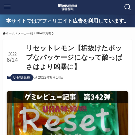
本サイトではアフィリエイト広告を利用しています。
ホーム
メーカー別
UHA味覚糖
リセットレモン【垢抜けたポッ
2022
プなパッケージになって酸っぱ
6/14
さはより凶暴に】
2022年6月14日
UHA味覚糖