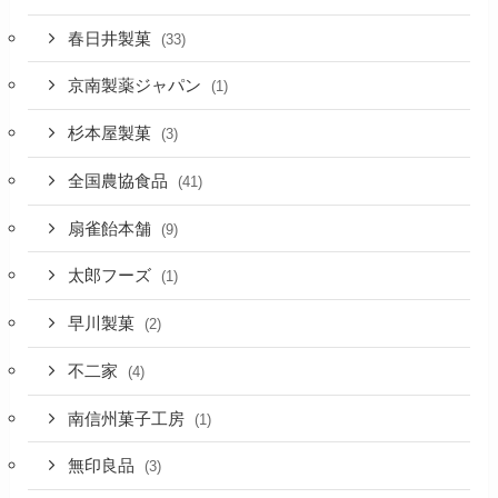
春日井製菓
(33)
京南製薬ジャパン
(1)
杉本屋製菓
(3)
全国農協食品
(41)
扇雀飴本舗
(9)
太郎フーズ
(1)
早川製菓
(2)
不二家
(4)
南信州菓子工房
(1)
無印良品
(3)