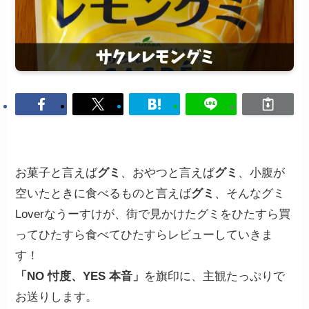
お菓子と言えば
グミ
、おやつと言えば
グミ
、小腹が
空いたときに食べるものと言えば
グミ
、そんなグミ
Loverなうーすけが、街で見かけたグミをひたすら買
ってひたすら食べてひたすらレビューしていきま
す！
「NO 忖度、YES 本音」
を旗印に、主観たっぷりで
お送りします。