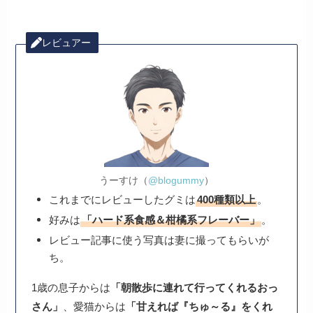
レビュアー
うーすけ（
@blogummy
）
これまでにレビューしたグミは
400種類以上
。
好みは
「ハード系食感＆柑橘系フレーバー」
。
レビュー記事に使う写真は妻に撮ってもらいが
ち。
1歳の息子からは
「朝散歩に連れて行ってくれるおっ
さん」
、愛猫からは
「甘えれば『ちゅ～る』をくれ