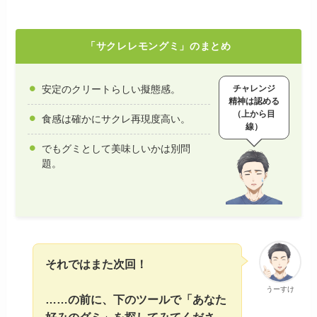
「サクレレモングミ」のまとめ
チャレンジ
安定のクリートらしい擬態感。
精神は認める
（上から目
食感は確かにサクレ再現度高い。
線）
でもグミとして美味しいかは別問
題。
それではまた次回！
うーすけ
……の前に、下のツールで「あなた
好みのグミ」を探してみてくださ