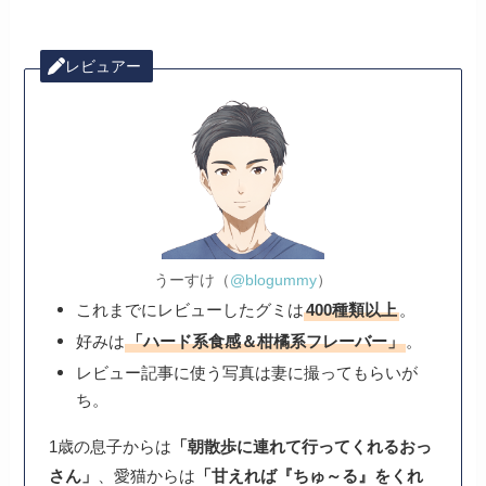
レビュアー
うーすけ（
@blogummy
）
これまでにレビューしたグミは
400種類以上
。
好みは
「ハード系食感＆柑橘系フレーバー」
。
レビュー記事に使う写真は妻に撮ってもらいが
ち。
1歳の息子からは
「朝散歩に連れて行ってくれるおっ
さん」
、愛猫からは
「甘えれば『ちゅ～る』をくれ