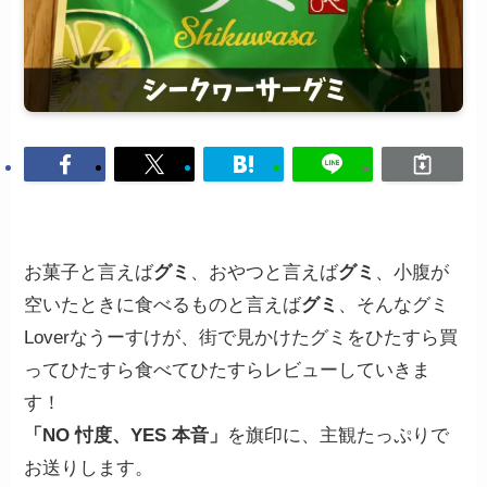
お菓子と言えば
グミ
、おやつと言えば
グミ
、小腹が
空いたときに食べるものと言えば
グミ
、そんなグミ
Loverなうーすけが、街で見かけたグミをひたすら買
ってひたすら食べてひたすらレビューしていきま
す！
「NO 忖度、YES 本音」
を旗印に、主観たっぷりで
お送りします。