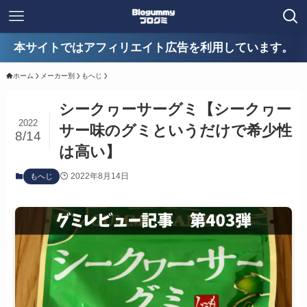
本サイトではアフィリエイト広告を利用しています。
ホーム
メーカー別
もへじ
シークヮーサーグミ【シークヮー
2022
サー味のグミというだけで希少性
8/14
は高い】
2022年8月14日
もへじ