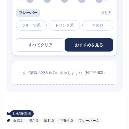
フレーバー
クリア
フルーツ系
ドリンク系
その他
すべてクリア
おすすめを見る
タグ情報の読み込みに失敗しました（HTTP 403）
UHA味覚糖
食感:1
濃さ:5
酸甘:5
中毒性:5
フレーバー:1