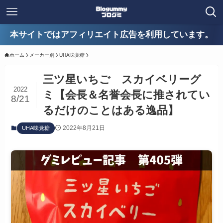
本サイトではアフィリエイト広告を利用しています。
ホーム
メーカー別
UHA味覚糖
三ツ星いちご スカイベリーグ
2022
ミ【会長＆名誉会長に推されてい
8/21
るだけのことはある逸品】
2022年8月21日
UHA味覚糖