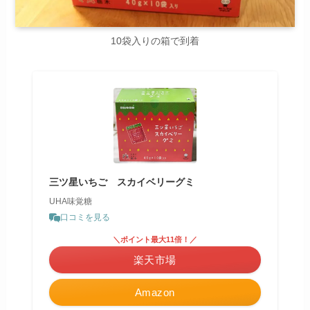
10袋入りの箱で到着
三ツ星いちご スカイベリーグミ
UHA味覚糖
口コミを見る
＼ポイント最大11倍！／
楽天市場
Amazon