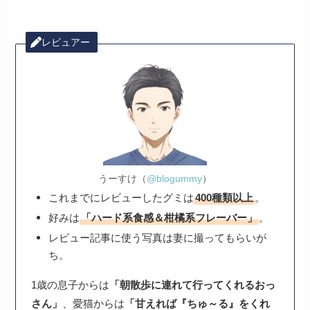
レビュアー
うーすけ（
@blogummy
）
これまでにレビューしたグミは
400種類以上
。
好みは
「ハード系食感＆柑橘系フレーバー」
。
レビュー記事に使う写真は妻に撮ってもらいが
ち。
1歳の息子からは
「朝散歩に連れて行ってくれるおっ
さん」
、愛猫からは
「甘えれば『ちゅ～る』をくれ