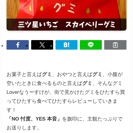
お菓子と言えば
グミ
、おやつと言えば
グミ
、小腹が
空いたときに食べるものと言えば
グミ
、そんなグミ
Loverなうーすけが、街で見かけたグミをひたすら買
ってひたすら食べてひたすらレビューしていきま
す！
「NO 忖度、YES 本音」
を旗印に、主観たっぷりで
お送りします。