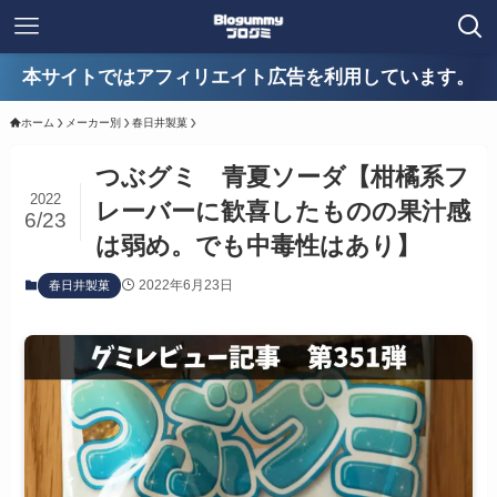
本サイトではアフィリエイト広告を利用しています。
ホーム
メーカー別
春日井製菓
つぶグミ 青夏ソーダ【柑橘系フ
2022
レーバーに歓喜したものの果汁感
6/23
は弱め。でも中毒性はあり】
2022年6月23日
春日井製菓