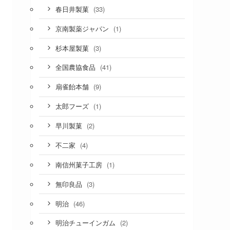
(33)
春日井製菓
(1)
京南製薬ジャパン
(3)
杉本屋製菓
(41)
全国農協食品
(9)
扇雀飴本舗
(1)
太郎フーズ
(2)
早川製菓
(4)
不二家
(1)
南信州菓子工房
(3)
無印良品
(46)
明治
(2)
明治チューインガム