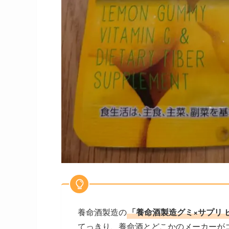
養命酒製造の
「養命酒製造グミ×サプリ 
てっきり、養命酒とどこかのメーカーが