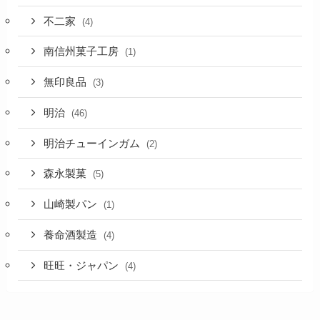
不二家
(4)
南信州菓子工房
(1)
無印良品
(3)
明治
(46)
明治チューインガム
(2)
森永製菓
(5)
山崎製パン
(1)
養命酒製造
(4)
旺旺・ジャパン
(4)