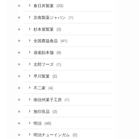
(33)
春日井製菓
(1)
京南製薬ジャパン
(3)
杉本屋製菓
(41)
全国農協食品
(9)
扇雀飴本舗
(1)
太郎フーズ
(2)
早川製菓
(4)
不二家
(1)
南信州菓子工房
(3)
無印良品
(46)
明治
(2)
明治チューインガム