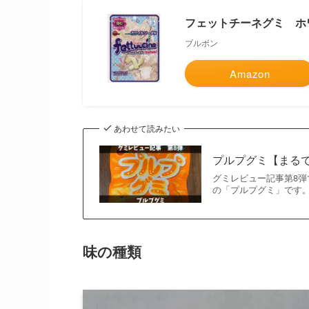
フェットチーネグミ ホ
ブルボン
Amazon
あわせて読みたい
プルプグミ【まる
グミレビュー記事第8弾
の「プルプグミ」です
味の種類