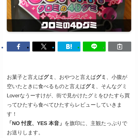
お菓子と言えば
グミ
、おやつと言えば
グミ
、小腹が
空いたときに食べるものと言えば
グミ
、そんなグミ
Loverなうーすけが、街で見かけたグミをひたすら買
ってひたすら食べてひたすらレビューしていきま
す！
「NO 忖度、YES 本音」
を旗印に、主観たっぷりで
お送りします。