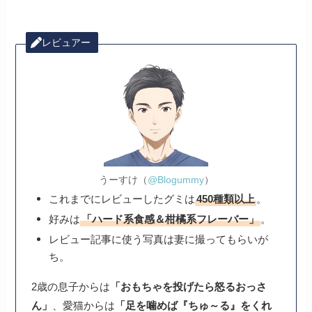
レビュアー
うーすけ（
@Blogummy
）
これまでにレビューしたグミは
450種類以上
。
好みは
「ハード系食感＆柑橘系フレーバー」
。
レビュー記事に使う写真は妻に撮ってもらいが
ち。
2歳の息子からは
「おもちゃを投げたら怒るおっさ
ん」
、愛猫からは
「足を噛めば『ちゅ～る』をくれ