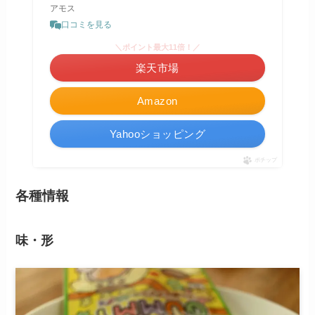
アモス
口コミを見る
＼ポイント最大11倍！／
楽天市場
Amazon
Yahooショッピング
ポチップ
各種情報
味・形