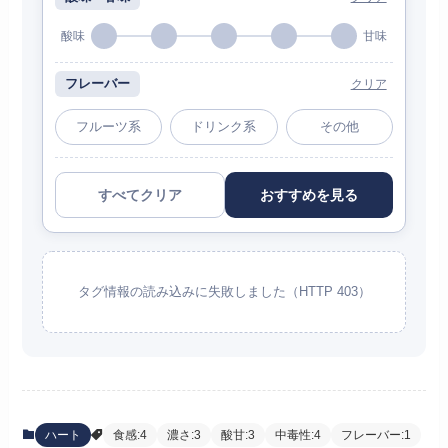
酸味
甘味
フレーバー
クリア
フルーツ系
ドリンク系
その他
すべてクリア
おすすめを見る
タグ情報の読み込みに失敗しました（HTTP 403）
ハート
食感:4
濃さ:3
酸甘:3
中毒性:4
フレーバー:1