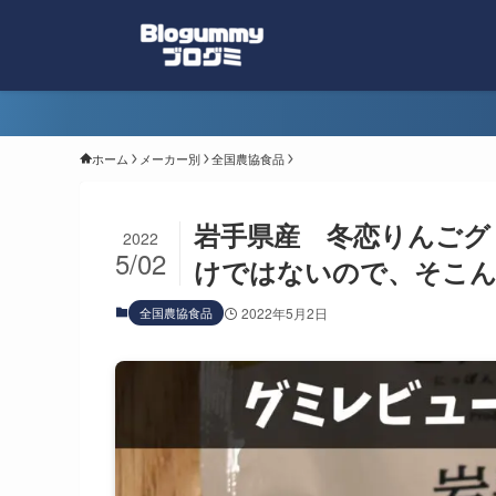
ホーム
メーカー別
全国農協食品
岩手県産 冬恋りんごグ
2022
5/02
けではないので、そこ
全国農協食品
2022年5月2日