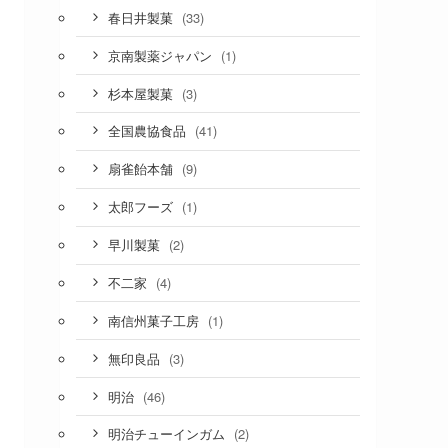
(33)
春日井製菓
(1)
京南製薬ジャパン
(3)
杉本屋製菓
(41)
全国農協食品
(9)
扇雀飴本舗
(1)
太郎フーズ
(2)
早川製菓
(4)
不二家
(1)
南信州菓子工房
(3)
無印良品
(46)
明治
(2)
明治チューインガム