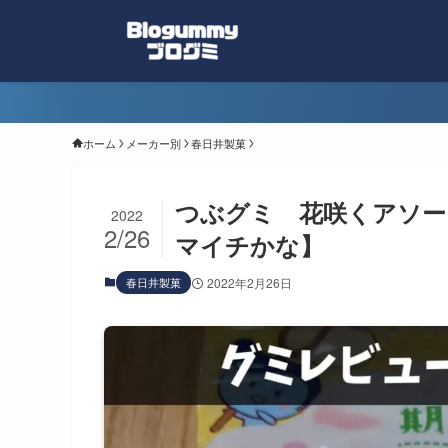
ホーム
メーカー別
春日井製菓
つぶグミ 花咲くアソー
2022
2/26
マイチかな】
春日井製菓
2022年2月26日