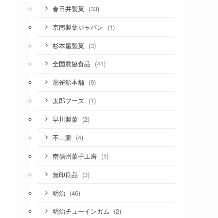
(33)
春日井製菓
(1)
京南製薬ジャパン
(3)
杉本屋製菓
(41)
全国農協食品
(9)
扇雀飴本舗
(1)
太郎フーズ
(2)
早川製菓
(4)
不二家
(1)
南信州菓子工房
(3)
無印良品
(46)
明治
(2)
明治チューインガム